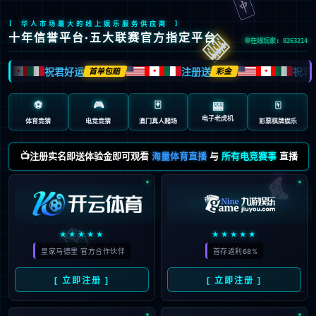
[ 华人市场最大的线上娱乐服务供应商 ]
🎰
十年信誉平台·五大联赛官方指定平台
在线玩家: 8263214
祝君好运
注册送
祝君
首单包赔
彩金
🍁
🍁
🍁
⚽
🎮
🃏
🀄️
🎰
电子老虎机
体育竞猜
电竞竞猜
澳门真人赌场
彩票棋牌娱乐
📺注册实名即送体验金即可观看
海量体育直播
与
所有电竞赛事
直播
🎮
🎲
★★★★★
★★★★★
皇家马德里 官方合作伙伴
首存返利68%
[ 立即注册 ]
[ 立即注册 ]